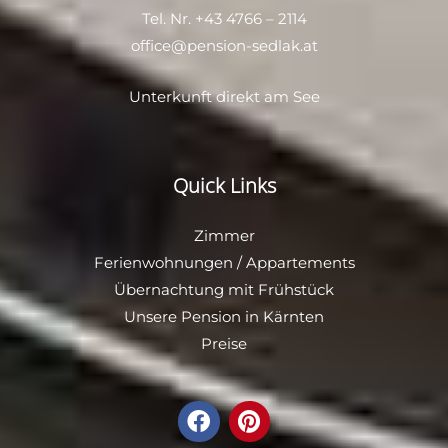
Tel. Nr.
+43 4766 – 2114
office@pension-sedlak.at
Unterkunft direkt am See
Quick Links
Zimmer
Ferienwohnungen
/
Appartements
Übernachtung mit Frühstück
Unsere
Pension in Kärnten
Preise